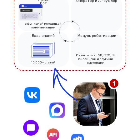
Опера тор и AI-суфлер
бот
с функцией исходящей
коммуникации
База знаний
Модуль роботизации
Интеграция с SD, CRM, BI,
биллингом и другими
10 000+ статей
системами
1