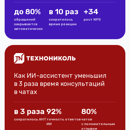
до 80%
в 10 раз
+34
обращений
сократилось
рост NPS
закрывается
время реакции
автоматически
Как ИИ-ассистент уменьшил
в 3 раза время консультаций
в чатах
в 3 раза
92%
80%
сократилось АНТ
точность ответов
чатов
ИИ
с положительным
отзывом