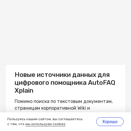
Новые источники данных для
цифрового помощника AutoFAQ
Xplain
Помимо поиска по текстовым документам,
страницам корпоративной Wiki и
Confluence, цифровой помощник теперь
Пользуясь нашим сайтом, вы соглашаетесь
может работать с такими файлами, как
Хорошо
с тем, что
мы используем cookies
Excel, отсканированные документы в pdf, а