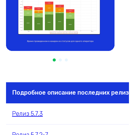
Подробное описание последних релизо
Релиз 5.7.3
Релиз 5.7.2-7