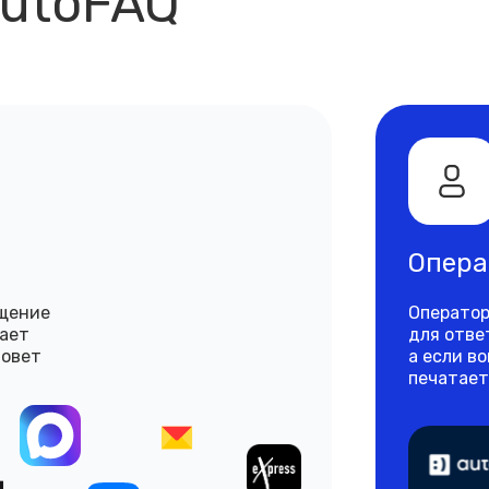
AutoFAQ
Опера
бщение
Оператор
чает
для отве
зовет
а если в
печатает