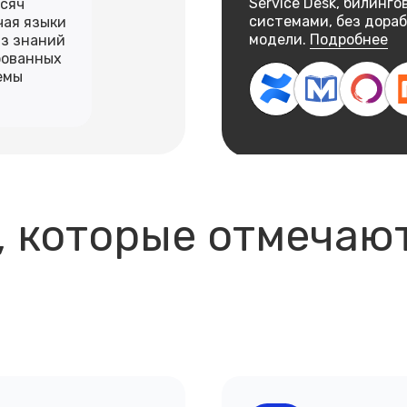
Service Desk, билинг
ысяч
системами, без дора
чая языки
модели.
Подробнее
аз знаний
рованных
емы
 которые отмечаю