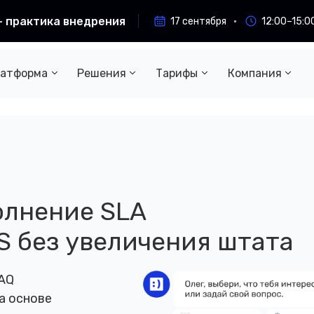
— практика внедрения
17 сентября
12:00–15:0
атформа
Решения
Тарифы
Компания
олнение SLA
S без увеличения штата
AQ
а основе