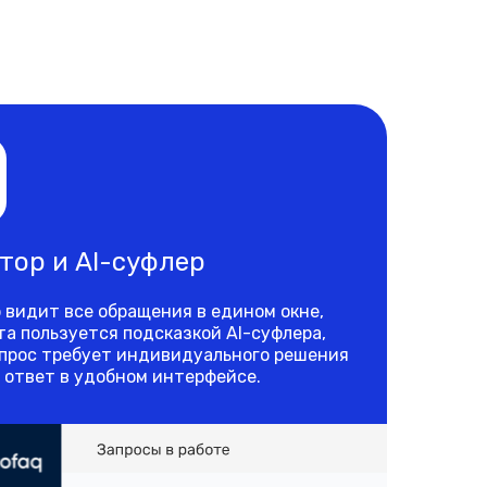
тор и AI-суфлер
 видит все обращения в едином окне,
та пользуется подсказкой AI-суфлера,
опрос требует индивидуального решения
 ответ в удобном интерфейсе.