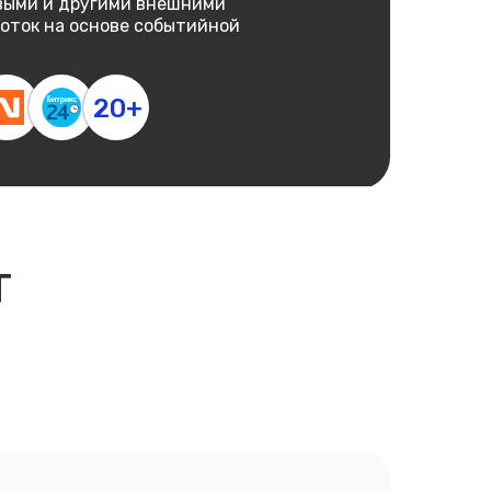
овыми и другими внешними
боток на основе событийной
20+
т