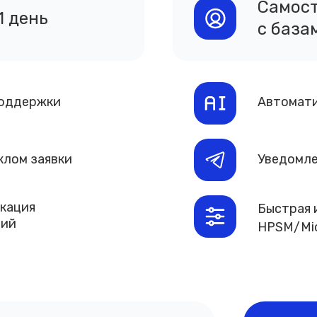
Самост
1 день
с база
поддержки
Автомати
клом заявки
Уведомле
кация
Быстрая и
ний
HPSM/Micr