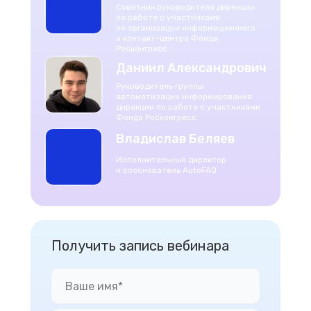
Советник руководителя дирекции
по работе с участниками
по организации информационного
и контакт-центра Фонда
Росконгресс
Даниил Александрович
Руководитель группы
автоматизации информирования
дирекции по работе с участниками
Фонда Росконгресс
Владислав Беляев
Исполнительный директор
и сооснователь AutoFAQ
Получить запись вебинара